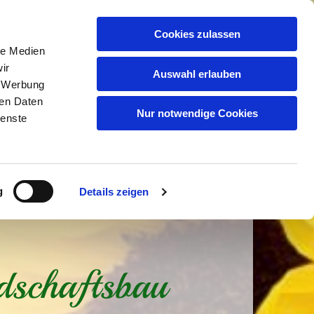
Cookies zulassen
le Medien
0201 535000

ir
Auswahl erlauben
, Werbung
ren Daten
Nur notwendige Cookies
ienste
g
Details zeigen
dschaftsbau