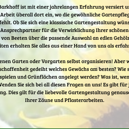
rkhoff ist mit einer jahrelangen Erfahrung versiert 
Arbeit überall dort ein, wo die gewöhnliche Gartenpfle
 fehlt. Ob Sie sich eine klassische Gartengestaltung w
 Ansprechpartner für die Verwirklichung Ihrer schöne
von Beeten über die passende Auswahl an edlen Gehölz
ten erhalten Sie alles aus einer Hand von uns als erfah
igenen Garten oder Vorgarten selbst organisieren! Aber 
haffenheit gedeiht welches Gewächs am besten? Wie so
pielen und Grünflächen angelegt werden? Was ist, wenn
den Sie sich bei all diesen Fragen an uns! Es gibt für 
g. Dies gilt für die liebevolle Gartengestaltung genau
Ihrer Zäune und Pflasterarbeiten.