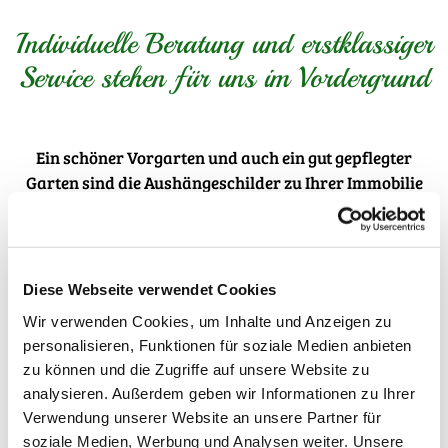
Individuelle Beratung und erstklassiger
Service stehen für uns im Vordergrund
Ein schöner Vorgarten und auch ein gut gepflegter
Garten sind die Aushängeschilder zu Ihrer Immobilie
und gehören genau aus diesem Grund in die
professionellen Hände eines Fachbetriebes. Wir vom Max
Barkhoff Garten- und Landschaftsbau bieten eine
langjährige Berufserfahrung und haben das notwendige
Diese Webseite verwendet Cookies
Spezialwissen, um Sie von der Planung über die
Wir verwenden Cookies, um Inhalte und Anzeigen zu
Umsetzung bis hin zur optimalen Pflege Ihrer
personalisieren, Funktionen für soziale Medien anbieten
Außenbereiche fachmännisch, kompetent und freundlich
zu können und die Zugriffe auf unsere Website zu
zu unterstützen. Von Beginn Ihrer Auftragserteilung an
analysieren. Außerdem geben wir Informationen zu Ihrer
planen wir gemeinsam mit Ihnen Ihr Gartenidyll und
Verwendung unserer Website an unsere Partner für
verstehen es dabei bestens, Ihre individuellen Ideen und
soziale Medien, Werbung und Analysen weiter. Unsere